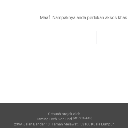
Maaf. Nampaknya anda perlukan akses khas u
Sebuah projek oleh
(201701004303)
TamingTech Sdn Bhd
239A Jalan Bandar 13, Taman Melawati, 53100 Kuala Lumpur.