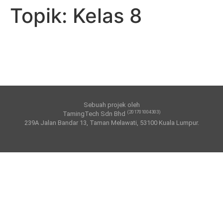
Topik:
Kelas 8
Sebuah projek oleh
(201701004303)
TamingTech Sdn Bhd
239A Jalan Bandar 13, Taman Melawati, 53100 Kuala Lumpur.