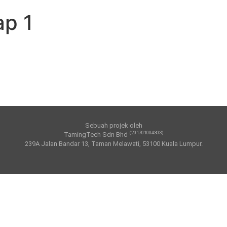
ap 1
Sebuah projek oleh
(201701004303)
TamingTech Sdn Bhd
239A Jalan Bandar 13, Taman Melawati, 53100 Kuala Lumpur.