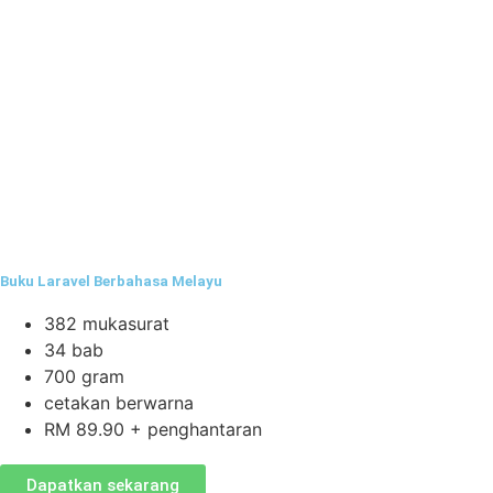
Buku Laravel Berbahasa Melayu
382 mukasurat
34 bab
700 gram
cetakan berwarna
RM 89.90 + penghantaran
Dapatkan sekarang