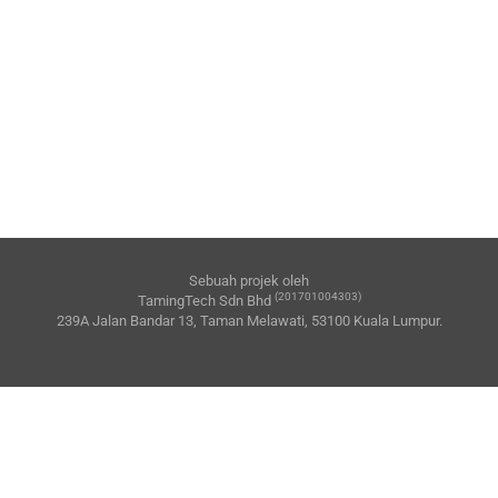
Sebuah projek oleh
(201701004303)
TamingTech Sdn Bhd
239A Jalan Bandar 13, Taman Melawati, 53100 Kuala Lumpur.