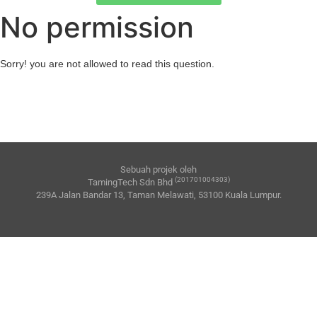
No permission
Sorry! you are not allowed to read this question.
Sebuah projek oleh
(201701004303)
TamingTech Sdn Bhd
239A Jalan Bandar 13, Taman Melawati, 53100 Kuala Lumpur.