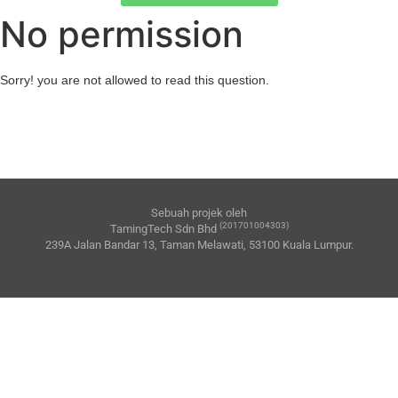
No permission
Sorry! you are not allowed to read this question.
Sebuah projek oleh
(201701004303)
TamingTech Sdn Bhd
239A Jalan Bandar 13, Taman Melawati, 53100 Kuala Lumpur.