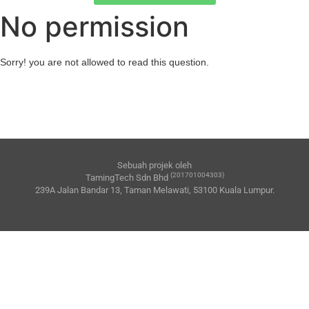
No permission
Sorry! you are not allowed to read this question.
Sebuah projek oleh
(201701004303)
TamingTech Sdn Bhd
239A Jalan Bandar 13, Taman Melawati, 53100 Kuala Lumpur.