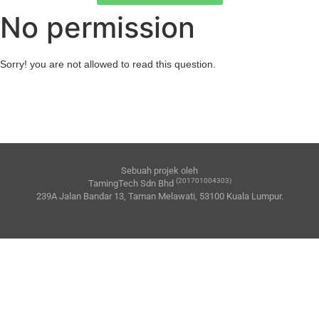
No permission
Sorry! you are not allowed to read this question.
Sebuah projek oleh
(201701004303)
TamingTech Sdn Bhd
239A Jalan Bandar 13, Taman Melawati, 53100 Kuala Lumpur.