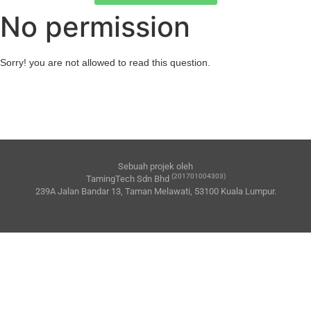
No permission
Sorry! you are not allowed to read this question.
Sebuah projek oleh
(201701004303)
TamingTech Sdn Bhd
239A Jalan Bandar 13, Taman Melawati, 53100 Kuala Lumpur.