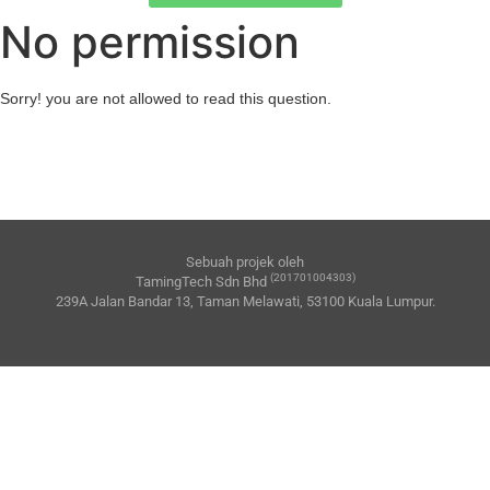
No permission
Sorry! you are not allowed to read this question.
Sebuah projek oleh
(201701004303)
TamingTech Sdn Bhd
239A Jalan Bandar 13, Taman Melawati, 53100 Kuala Lumpur.