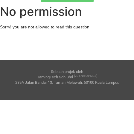
No permission
Sorry! you are not allowed to read this question.
Sebuah projek oleh
(201701004303)
TamingTech Sdn Bhd
239A Jalan Bandar 13, Taman Melawati, 53100 Kuala Lumpur.