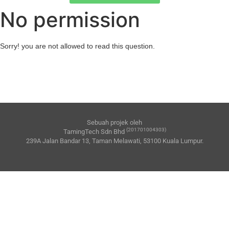
No permission
Sorry! you are not allowed to read this question.
Sebuah projek oleh
(201701004303)
TamingTech Sdn Bhd
239A Jalan Bandar 13, Taman Melawati, 53100 Kuala Lumpur.