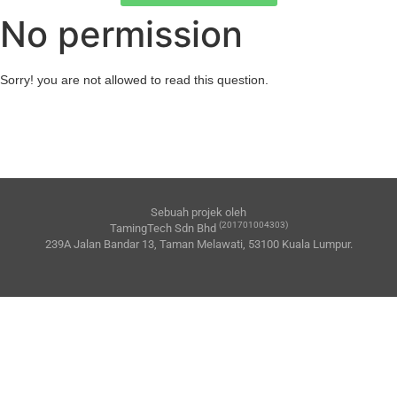
No permission
Sorry! you are not allowed to read this question.
Sebuah projek oleh
(201701004303)
TamingTech Sdn Bhd
239A Jalan Bandar 13, Taman Melawati, 53100 Kuala Lumpur.