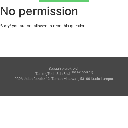
No permission
Sorry! you are not allowed to read this question.
Sebuah projek oleh
(201701004303)
TamingTech Sdn Bhd
239A Jalan Bandar 13, Taman Melawati, 53100 Kuala Lumpur.