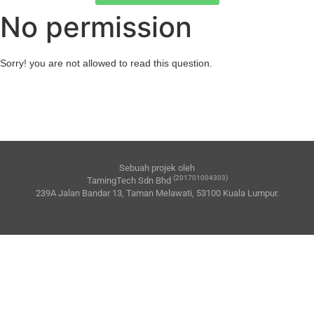
No permission
Sorry! you are not allowed to read this question.
Sebuah projek oleh
(201701004303)
TamingTech Sdn Bhd
239A Jalan Bandar 13, Taman Melawati, 53100 Kuala Lumpur.