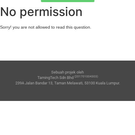
No permission
Sorry! you are not allowed to read this question.
Sebuah projek oleh
(201701004303)
TamingTech Sdn Bhd
239A Jalan Bandar 13, Taman Melawati, 53100 Kuala Lumpur.