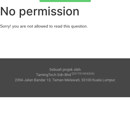
No permission
Sorry! you are not allowed to read this question.
Sebuah projek oleh
(201701004303)
TamingTech Sdn Bhd
239A Jalan Bandar 13, Taman Melawati, 53100 Kuala Lumpur.