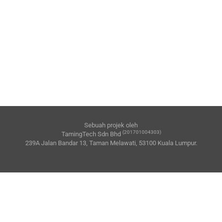
Sebuah projek oleh
(201701004303)
TamingTech Sdn Bhd
239A Jalan Bandar 13, Taman Melawati, 53100 Kuala Lumpur.