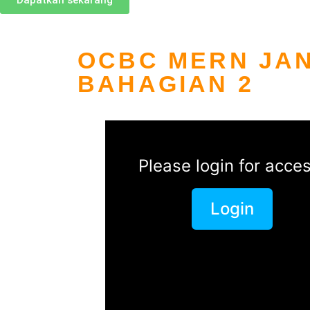
Dapatkan sekarang
OCBC MERN JAN
BAHAGIAN 2
Please login for acces
Login