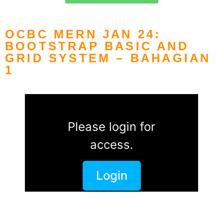
OCBC MERN JAN 24:
BOOTSTRAP BASIC AND
GRID SYSTEM – BAHAGIAN
1
Please login for
access.
Login