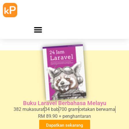
Buku Laravel Berbahasa Melayu
382 mukasurat
34 bab
700 gram
cetakan berwarna
RM 89.90 + penghantaran
Dapatkan sekarang