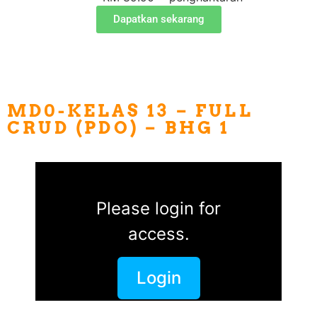
Dapatkan sekarang
MD0-KELAS 13 – FULL
CRUD (PDO) – BHG 1
Please login for
access.
Login