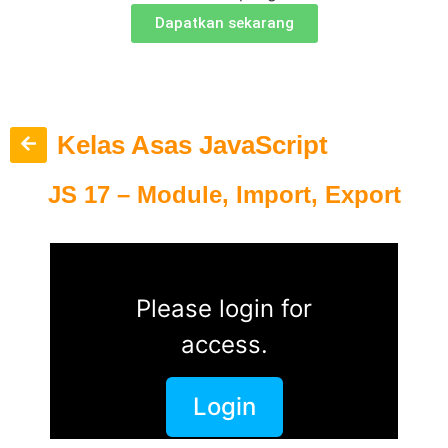
Dapatkan sekarang
Kelas Asas JavaScript
JS 17 – Module, Import, Export
Please login for
access.
Login