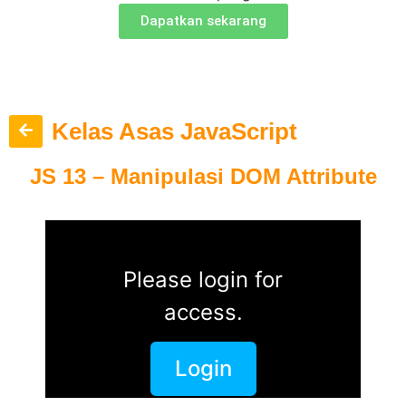
Dapatkan sekarang
Kelas Asas JavaScript
JS 13 – Manipulasi DOM Attribute
Please login for
access.
Login