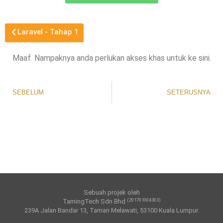
Laravel - Tahap 1
Maaf. Nampaknya anda perlukan akses khas untuk ke sini.
SEBELUM
SETERUSNYA
Sebuah projek oleh
(201701004303)
TamingTech Sdn Bhd
239A Jalan Bandar 13, Taman Melawati, 53100 Kuala Lumpur.