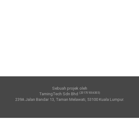
Sebuah projek oleh
(201701004303)
TamingTech Sdn Bhd
239A Jalan Bandar 13, Taman Melawati, 53100 Kuala Lumpur.