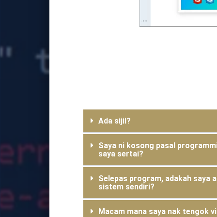
Ada sijil?
Saya ni kosong pasal programmin
saya sertai?
Selepas program, adakah saya 
sistem sendiri?
Macam mana saya nak tengok vid