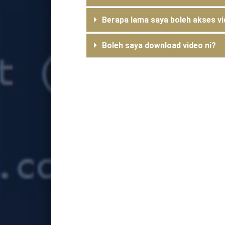
Berapa lama saya boleh akses vi
Boleh saya download video ni?