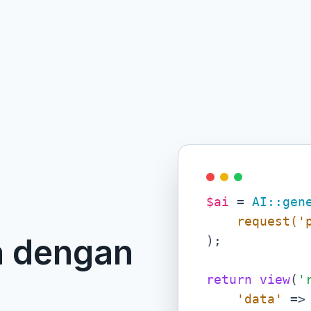
$ai
 = 
AI::gen
request('
a dengan
);

return view
(
'
    'data'
 =>