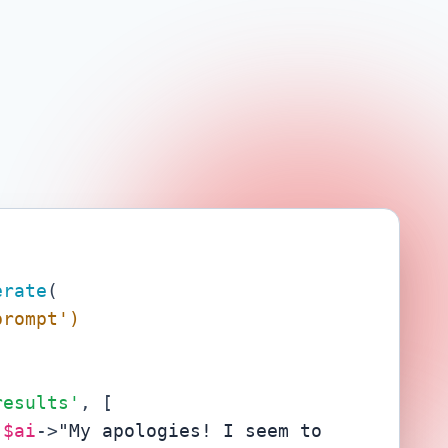
erate
(

prompt')
results'
 
$ai
->
"My apologies! I seem to 