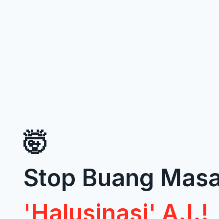
🤯
Stop Buang Mas
'Halusinasi' A.I.!